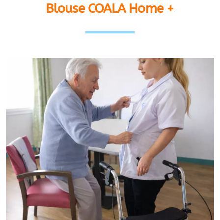
Blouse COALA Home +
Dovideq
GMAO
Laboratoire
Stockage
Physiothérapie
Echographie
Chirurgie