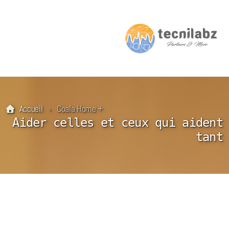
Accueil
Coala Home +
Aider celles et ceux qui aident
tant
Coala
Coala Home
Coala Home +
Coala Pro